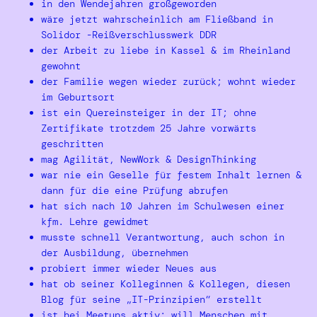
in den Wendejahren großgeworden
wäre jetzt wahrscheinlich am Fließband in
Solidor -Reißverschlusswerk DDR
der Arbeit zu liebe in Kassel & im Rheinland
gewohnt
der Familie wegen wieder zurück; wohnt wieder
im Geburtsort
ist ein Quereinsteiger in der IT; ohne
Zertifikate trotzdem 25 Jahre vorwärts
geschritten
mag Agilität, NewWork & DesignThinking
war nie ein Geselle für festem Inhalt lernen &
dann für die eine Prüfung abrufen
hat sich nach 10 Jahren im Schulwesen einer
kfm. Lehre gewidmet
musste schnell Verantwortung, auch schon in
der Ausbildung, übernehmen
probiert immer wieder Neues aus
hat ob seiner Kolleginnen & Kollegen, diesen
Blog für seine „IT-Prinzipien“ erstellt
ist bei Meetups aktiv; will Menschen mit