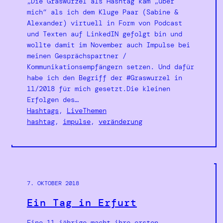
„Die Graswurzel als Hashtag kam „über
mich“ als ich dem Kluge Paar (Sabine &
Alexander) virtuell in Form von Podcast
und Texten auf LinkedIN gefolgt bin und
wollte damit im November auch Impulse bei
meinen Gesprächspartner /
Kommunikationsempfängern setzen. Und dafür
habe ich den Begriff der #Graswurzel in
11/2018 für mich gesetzt.Die kleinen
Erfolgen des…
Hashtags
, 
LiveThemen
hashtag
, 
impulse
, 
veränderung
7. OKTOBER 2018
Ein Tag in Erfurt
Eine 11 jährige macht ihre ersten