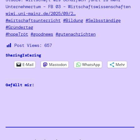
Unternehmertum – FB 03 – Wirtschaftswissenschaften
wiwi.uni-mainz.de/2025/09/2…
#wirtschaftsunterricht
#Bildung
#Selbsständige
#Gründertag
#hopeTröt
#goodnews
#gutenachrichten
Post Views:
657
SharingIsCaring
E-Mail
Mastodon
WhatsApp
Mehr
Gefällt mir: