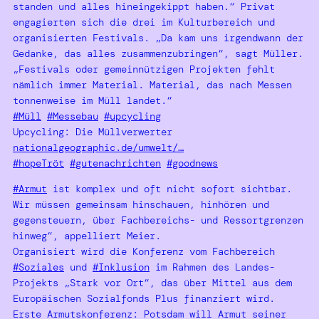
standen und alles hineingekippt haben.“ Privat
engagierten sich die drei im Kulturbereich und
organisierten Festivals. „Da kam uns irgendwann der
Gedanke, das alles zusammenzubringen“, sagt Müller.
„Festivals oder gemeinnützigen Projekten fehlt
nämlich immer Material. Material, das nach Messen
tonnenweise im Müll landet.“
#Müll
#Messebau
#upcycling
Upcycling: Die Müllverwerter
nationalgeographic.de/umwelt/…
#hopeTröt
#gutenachrichten
#goodnews
#Armut
ist komplex und oft nicht sofort sichtbar.
Wir müssen gemeinsam hinschauen, hinhören und
gegensteuern, über Fachbereichs- und Ressortgrenzen
hinweg“, appelliert Meier.
Organisiert wird die Konferenz vom Fachbereich
#Soziales
und
#Inklusion
im Rahmen des Landes-
Projekts „Stark vor Ort“, das über Mittel aus dem
Europäischen Sozialfonds Plus finanziert wird.
Erste Armutskonferenz: Potsdam will Armut seiner