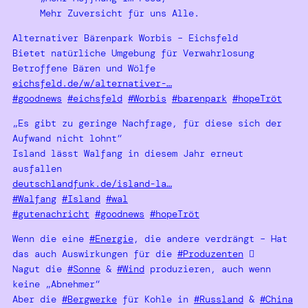
Mehr Zuversicht für uns Alle.
Alternativer Bärenpark Worbis – Eichsfeld
Bietet natürliche Umgebung für Verwahrlosung
Betroffene Bären und Wölfe
eichsfeld.de/w/alternativer-…
#goodnews
#eichsfeld
#Worbis
#barenpark
#hopeTröt
„Es gibt zu geringe Nachfrage, für diese sich der
Aufwand nicht lohnt“
Island lässt Walfang in diesem Jahr erneut
ausfallen
deutschlandfunk.de/island-la…
#Walfang
#Island
#wal
#gutenachricht
#goodnews
#hopeTröt
Wenn die eine
#Energie
, die andere verdrängt – Hat
das auch Auswirkungen für die
#Produzenten

Nagut die
#Sonne
&
#Wind
produzieren, auch wenn
keine „Abnehmer“
Aber die
#Bergwerke
für Kohle in
#Russland
&
#China