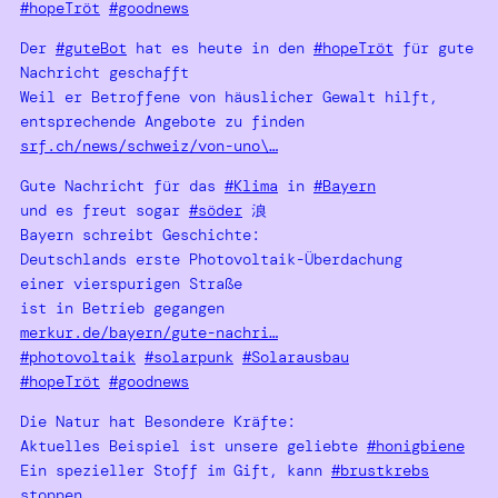
#hopeTröt
#goodnews
Der
#guteBot
hat es heute in den
#hopeTröt
für gute
Nachricht geschafft
Weil er Betroffene von häuslicher Gewalt hilft,
entsprechende Angebote zu finden
srf.ch/news/schweiz/von-uno\…
Gute Nachricht für das
#Klima
in
#Bayern
und es freut sogar
#söder
浪
Bayern schreibt Geschichte:
Deutschlands erste Photovoltaik-Überdachung
einer vierspurigen Straße
ist in Betrieb gegangen
merkur.de/bayern/gute-nachri…
#photovoltaik
#solarpunk
#Solarausbau
#hopeTröt
#goodnews
Die Natur hat Besondere Kräfte:
Aktuelles Beispiel ist unsere geliebte
#honigbiene
Ein spezieller Stoff im Gift, kann
#brustkrebs
stoppen