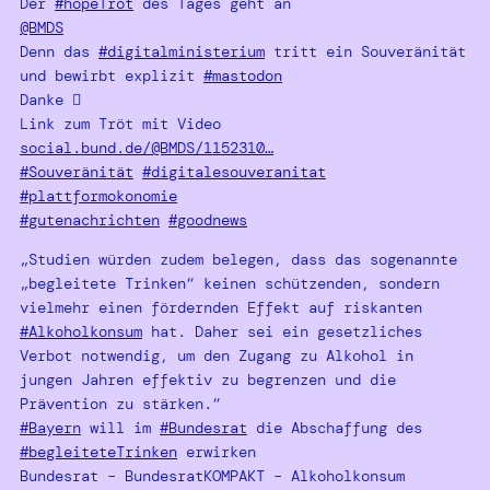
Der
#hopeTröt
des Tages geht an
@BMDS
Denn das
#digitalministerium
tritt ein Souveränität
und bewirbt explizit
#mastodon
Danke 
Link zum Tröt mit Video
social.bund.de/@BMDS/1152310…
#Souveränität
#digitalesouveranitat
#plattformokonomie
#gutenachrichten
#goodnews
„Studien würden zudem belegen, dass das sogenannte
„begleitete Trinken“ keinen schützenden, sondern
vielmehr einen fördernden Effekt auf riskanten
#Alkoholkonsum
hat. Daher sei ein gesetzliches
Verbot notwendig, um den Zugang zu Alkohol in
jungen Jahren effektiv zu begrenzen und die
Prävention zu stärken.“
#Bayern
will im
#Bundesrat
die Abschaffung des
#begleiteteTrinken
erwirken
Bundesrat – BundesratKOMPAKT – Alkoholkonsum