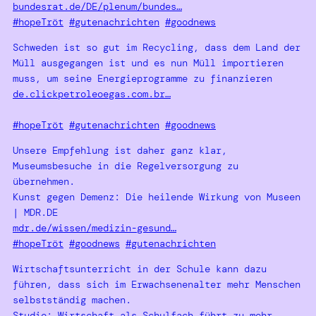
bundesrat.de/DE/plenum/bundes…
#hopeTröt
#gutenachrichten
#goodnews
Schweden ist so gut im Recycling, dass dem Land der
Müll ausgegangen ist und es nun Müll importieren
muss, um seine Energieprogramme zu finanzieren
de.clickpetroleoegas.com.br…
#hopeTröt
#gutenachrichten
#goodnews
Unsere Empfehlung ist daher ganz klar,
Museumsbesuche in die Regelversorgung zu
übernehmen.
Kunst gegen Demenz: Die heilende Wirkung von Museen
| MDR.DE
mdr.de/wissen/medizin-gesund…
#hopeTröt
#goodnews
#gutenachrichten
Wirtschaftsunterricht in der Schule kann dazu
führen, dass sich im Erwachsenenalter mehr Menschen
selbstständig machen.
Studie: Wirtschaft als Schulfach führt zu mehr