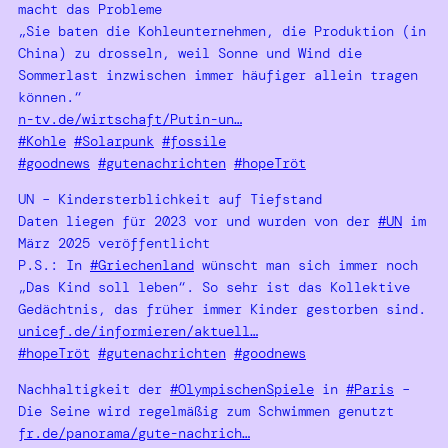
macht das Probleme
„Sie baten die Kohleunternehmen, die Produktion (in
China) zu drosseln, weil Sonne und Wind die
Sommerlast inzwischen immer häufiger allein tragen
können.“
n-tv.de/wirtschaft/Putin-un…
#Kohle
#Solarpunk
#fossile
#goodnews
#gutenachrichten
#hopeTröt
UN – Kindersterblichkeit auf Tiefstand
Daten liegen für 2023 vor und wurden von der
#UN
im
März 2025 veröffentlicht
P.S.: In
#Griechenland
wünscht man sich immer noch
„Das Kind soll leben“. So sehr ist das Kollektive
Gedächtnis, das früher immer Kinder gestorben sind.
unicef.de/informieren/aktuell…
#hopeTröt
#gutenachrichten
#goodnews
Nachhaltigkeit der
#OlympischenSpiele
in
#Paris
–
Die Seine wird regelmäßig zum Schwimmen genutzt
fr.de/panorama/gute-nachrich…