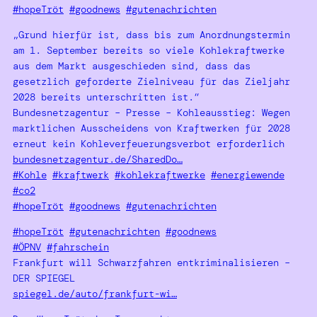
#hopeTröt
#goodnews
#gutenachrichten
„Grund hierfür ist, dass bis zum Anordnungstermin
am 1. September bereits so viele Kohlekraftwerke
aus dem Markt ausgeschieden sind, dass das
gesetzlich geforderte Zielniveau für das Zieljahr
2028 bereits unterschritten ist.“
Bundesnetzagentur – Presse – Kohleausstieg: Wegen
marktlichen Ausscheidens von Kraftwerken für 2028
erneut kein Kohleverfeuerungsverbot erforderlich
bundesnetzagentur.de/SharedDo…
#Kohle
#kraftwerk
#kohlekraftwerke
#energiewende
#co2
#hopeTröt
#goodnews
#gutenachrichten
#hopeTröt
#gutenachrichten
#goodnews
#ÖPNV
#fahrschein
Frankfurt will Schwarzfahren entkriminalisieren –
DER SPIEGEL
spiegel.de/auto/frankfurt-wi…