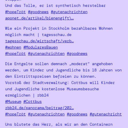
Und das Tolle, er ist synthetisch herstelbar
#hopeTröt
#goodnews
#gutenachrichten
aponet.de/artikel/bienengift\…
Wie ein Projekt in Stockholm bezahlbares Wohnen
möglich macht | tagesschau.de
tagesschau.de/wirtschaft/verb…
#wohnen
#ModularesBauen
#hopeTröt
#gutenachrichten
#goodnews
Die Entgelte sollen demnach „moderat“ angehoben
werden, um Kinder und Jugendliche bis 18 Jahren von
den Eintrittspreisen befreien zu können.
Vorstoß der Stadtverwaltung: Cottbus will Kinder
und Jugendliche kostenlose Museumsbesuche
ermöglichen | rbb24
#Museum
#Cottbus
rbb24.de/panorama/beitrag/202…
#hopeTröt
#gutenachrichten
#goodnews
#gutenachricht
Uns blutete das Herz, als wir an den Containern