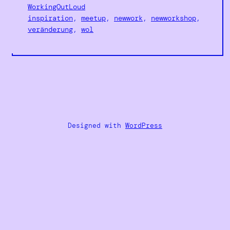
WorkingOutLoud
inspiration
, 
meetup
, 
newwork
, 
newworkshop
, 
veränderung
, 
wol
Designed with
WordPress