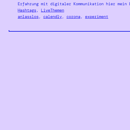
Erfahrung mit digitaler Kommunikation hier mein 
Hashtags
, 
LiveThemen
anlasslos
, 
calendly
, 
corona
, 
experiment