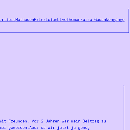
ortiert
Methoden
Prinzipien
LiveThemen
kurze Gedankengänge
mit Freunden. Vor 2 Jahren war mein Beitrag zu
mer geworden.Aber da wir jetzt ja genug